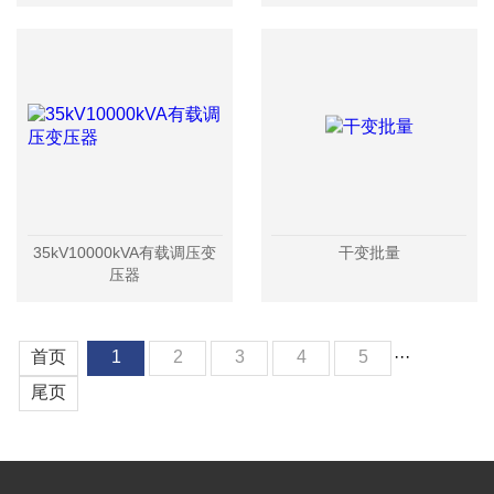
35kV10000kVA有载调压变
干变批量
压器
首页
1
2
3
4
5
···
尾页